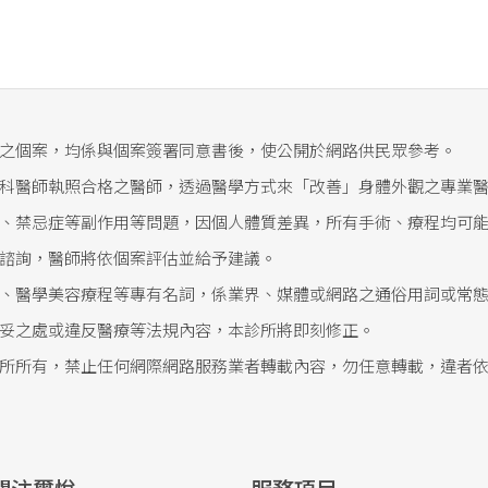
風、糖尿病、老人癡呆等
屬，將其排出體外，再運
這些重金屬主要是由於現
胞在補充充足的營養素之
之個案，均係與個案簽署同意書後，使公開於網路供民眾參考。
正常。
科醫師執照合格之醫師，透過醫學方式來「改善」身體外觀之專業
復健康的狀態就更有效
、禁忌症等副作用等問題，因個人體質差異，所有手術、療程均可
諮詢，醫師將依個案評估並給予建議。
的營養性金屬離子，有效
、醫學美容療程等專有名詞，係業界、媒體或網路之通俗用詞或常
妥之處或違反醫療等法規內容，本診所將即刻修正。
，是由於體內吸收與累積
所所有，禁止任何網際網路服務業者轉載內容，勿任意轉載，違者
導致。
含有過量的銅）而因重度
含量必然過高……。
產生的疾病，此時也需要