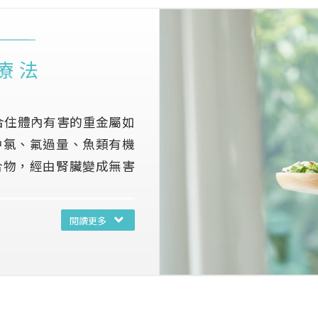
療法
合住體內有害的重金屬如
中氯、氟過量、魚類有機
合物，經由腎臟變成無害
螯合排毒療法」醫治重金
閱讀更多
些醫生察覺到病人在接受
以改善，尤其以患心臟血
與硬化、心絞痛及手足壞
更發展到疾病的預防方