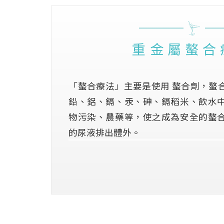
重金屬螯合
「螯合療法」主要是使用 螯合劑，螯
鉛、鋁、鎘、汞、砷、鎘稻米、飲水
物污染、農藥等，使之成為安全的螯
的尿液排出體外。
早在四○年代，醫學界已研究出用「
屬中毒的病人。從五○年代開始，有
「螯合療法」治療後，很多病痛都得
管系統的病患較為顯著，如血管栓塞
疽等。而近年來，「螯合排毒療法」