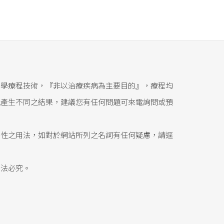
醫學療程技術，『非以治療疾病為主要目的』，療程均
能產生不同之結果，建議您有任何問題可來電詢問或預
態性之用法，如對於網站所列之名詞有任何疑慮，請逕
依法必究。