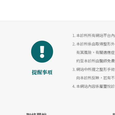
面，例如癌症、高血壓、心臟病、中
等。
其主要功用是螯合住體內有害的重金
用營養療法補充各種充足的營養素，
代環境污染所造成使體內原有的幹細
本診所所有網站平台內
後，回復再生能力，讓組織、器官恢復
本診所係由取得整形外
因為補充的原料足夠，所以讓身體回
有其風險，有關適應症
率。
約至本診所由醫師免費
螯合療法還可以移除體內不正常存在
網站中所提之整形手術
提醒事項
改善新陳代謝與循環系統的功能。
向本診所反映，若有不
心血管疾病也就是動脈粥狀硬化症狀
本網站內容係屬璽悅診
過多有害、過量或異位的重金屬毒素而
前陣子報載新竹沿海地區的牡蠣中即
地中海型貧血而長期輸血者，血中的鐵
這些都是有用的金屬離子濃度過高所