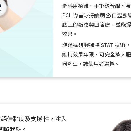
骨科用植體、手術縫合線、臉部
PCL 微晶球持續刺 激自體
臉上的皺紋與凹陷處，並能提
效果。
洢蓮絲研發獨特 STAT 技
維持效果年限、可完全被人體吸
同劑型，讓使用者選擇。
有絕佳黏度及支撐 性，注入
凹陷狀態。