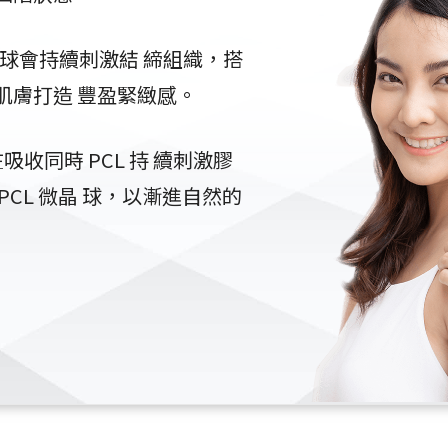
晶球會持續刺激結 締組織，搭
肌膚打造 豐盈緊緻感。
吸收同時 PCL 持 續刺激膠
CL 微晶 球，以漸進自然的