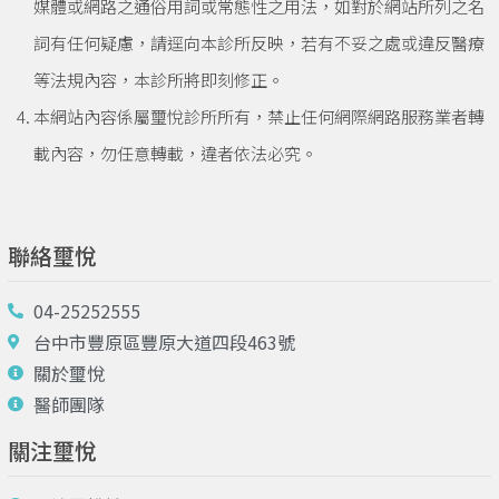
媒體或網路之通俗用詞或常態性之用法，如對於網站所列之名
詞有任何疑慮，請逕向本診所反映，若有不妥之處或違反醫療
等法規內容，本診所將即刻修正。
本網站內容係屬璽悅診所所有，禁止任何網際網路服務業者轉
載內容，勿任意轉載，違者依法必究。
聯絡璽悅
04-25252555
台中市豐原區豐原大道四段463號
關於璽悅
醫師團隊
關注璽悅