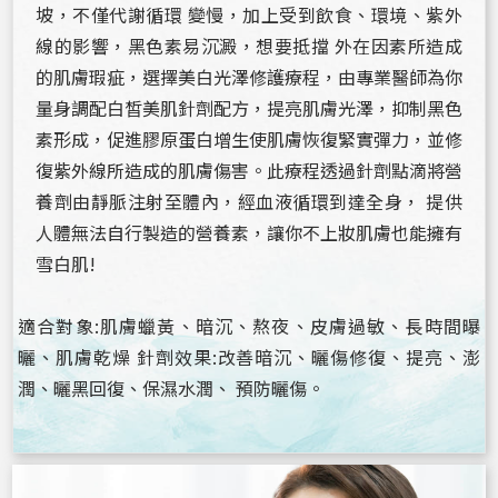
坡，不僅代謝循環 變慢，加上受到飲食、環境、紫外
線的影響，黑色素易沉澱，想要抵擋 外在因素所造成
的肌膚瑕疵，選擇美白光澤修護療程，由專業醫師為你
量身調配白皙美肌針劑配方，提亮肌膚光澤，抑制黑色
素形成，促進膠原蛋白增生使肌膚恢復緊實彈力，並修
復紫外線所造成的肌膚傷害。此療程透過針劑點滴將營
養劑由靜脈注射至體內，經血液循環到達全身， 提供
人體無法自行製造的營養素，讓你不上妝肌膚也能擁有
雪白肌!
適合對象:肌膚蠟黃、暗沉、熬夜、皮膚過敏、長時間曝
曬、肌膚乾燥 針劑效果:改善暗沉、曬傷修復、提亮、澎
潤、曬黑回復、保濕水潤、 預防曬傷。