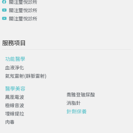
關注璽悅診所
關注璽悅診所
關注璽悅診所
服務項目
功能醫學
血液淨化
氦氖雷射(靜脈雷射)
醫學美容
喬雅登玻尿酸
鳳凰電波
消脂針
極線音波
針劑保養
埋線提拉
肉毒