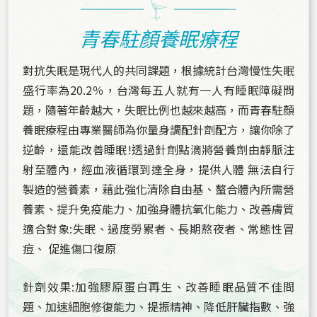
青春駐顏養眠療程
對抗失眠是現代人的共同課題，根據統計台灣慢性失眠
盛行率為20.2％，台灣每五人就有一人有睡眠障礙問
題，隨著年齡越大，失眠比例也越來越高，而青春駐顏
養眠療程由專業醫師為你量身調配針劑配方，讓你除了
逆齡，還能改善睡眠!透過針劑點滴將營養劑由靜脈注
射至體內，經血液循環到達全身，提供人體 無法自行
製造的營養素，藉此強化清除自由基、螯合體內所需營
養素、提升免疫能力、加強身體抗氧化能力、改善膚質
適合對象:失眠、過度勞累者、長期熬夜者、常態性冒
痘、 促進傷口復原
針劑效果:加強膠原蛋白再生、改善睡眠品質不佳問
題、加速細胞修復能力、提振精神、降低肝臟指數、強