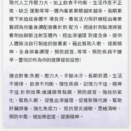
現代人工作壓力大，加上飲食不均衡、生活作息不正
常、缺乏 運動等等…體內毒素累積越來越多，長期累
積下來造成身體不 堪負荷，養氣活力保肝療程由專業
醫師為你量身調配營養針劑 配方，透過針劑點滴將營
養劑由靜脈注射至體內，經血液循環 到達全身，提供
人體無法自行製造的營養素，藉此幫助入眠、 提振精
神、全身排毒調理、預防感冒..等等，預防疾病不嫌
早，璽悅診所為你的健康提前設想!
適合對象:失眠、壓力大、手腳冰冷、長期菸酒、生活
不規律、 飲食不均衡、慢性疾病、記憶力不佳、精神
不佳 針劑效果:維護腸胃黏膜、預防感冒、強效抗氧
化、幫助入眠、 促進血液循環、促進新陳代謝、幫助
肝臟排毒、強化免疫力、 抵抗發炎過敏、思緒清晰、
預防中風、增加骨密度、提振精神。