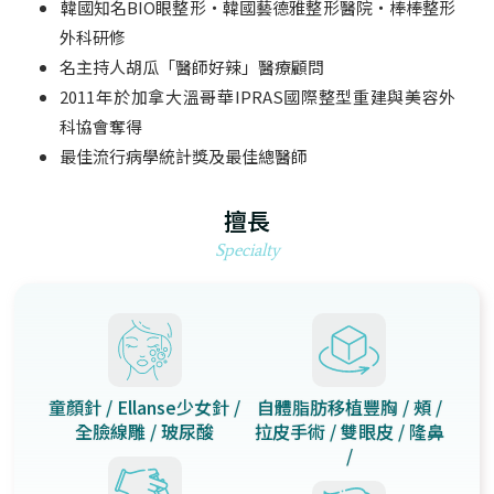
韓國知名BIO眼整形・韓國藝德雅整形醫院・棒棒整形
外科研修
名主持人胡瓜「醫師好辣」醫療顧問
2011年於加拿大溫哥華IPRAS國際整型重建與美容外
科協會奪得
最佳流行病學統計獎及最佳總醫師
擅長
Specialty
童顏針 / Ellanse少女針 /
自體脂肪移植豐胸 / 頰 /
全臉線雕 / 玻尿酸
拉皮手術 / 雙眼皮 / 隆鼻
/