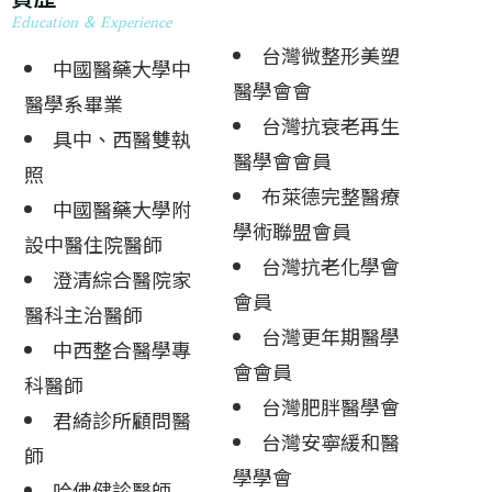
Education ＆ Experience
台灣微整形美塑
中國醫藥大學中
醫學會會
醫學系畢業
台灣抗衰老再生
具中、西醫雙執
醫學會會員
照
布萊德完整醫療
中國醫藥大學附
學術聯盟會員
設中醫住院醫師
台灣抗老化學會
澄清綜合醫院家
會員
醫科主治醫師
台灣更年期醫學
中西整合醫學專
會會員
科醫師
台灣肥胖醫學會
君綺診所顧問醫
台灣安寧緩和醫
師
學學會
哈佛健診醫師