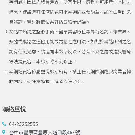
等問題，因個人體質差異，所有手術、療程均可能產生不同之
結果，建議您有任何問題可來電詢問或預約至本診所由醫師免
費諮詢，醫師將依個案評估並給予建議。
網站中所提之整形手術、醫學美容療程等專有名詞，係業界、
媒體或網路之通俗用詞或常態性之用法，如對於網站所列之名
詞有任何疑慮，請逕向本診所反映，若有不妥之處或違反醫療
等法規內容，本診所將即刻修正。
本網站內容係屬璽悅診所所有，禁止任何網際網路服務業者轉
載內容，勿任意轉載，違者依法必究。
聯絡璽悅
04-25252555
台中市豐原區豐原大道四段463號