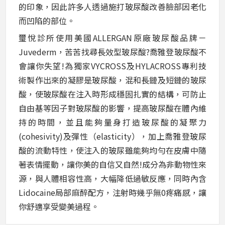
的印象，因此許多人透過施打玻尿酸改善臉部因老化
而凹陷的部位。
璽悅診所使用美國ALLERGAN原廠玻尿酸品牌－
Juvederm，苦苦找尋長效型玻尿酸?喬雅登玻尿酸不
會讓你失望!為獨家VYCROSS及HYLACROSS專利技
術製作出來的凝膠是玻尿酸，混和長鏈及短鏈的玻尿
酸，使玻尿酸在注入時形成穩固扎實的結構，可防止
自由基等因子對玻尿酸的影響，提高玻尿酸在體內維
持的時間，並且能夠量身打造玻尿酸的凝聚力
(cohesivity)及彈性（elasticity），加上喬雅登玻尿
酸的流動特性，使注入的玻尿雖能夠均勻在皮膚中隨
著表情擺動，讓你美的自信又自然!成分為非動物性來
源，與人體相容性高，大幅降低過敏反應，同時內含
Lidocaine局部麻醉配方，注射時幾乎無0疼痛感，讓
你舒適享受變美過程。