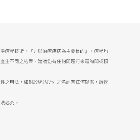
醫學療程技術，『非以治療疾病為主要目的』，療程均
能產生不同之結果，建議您有任何問題可來電詢問或預
態性之用法，如對於網站所列之名詞有任何疑慮，請逕
依法必究。