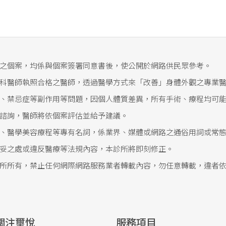
之個案，均係與個案簽署同意書後，使公開於網路供民眾參考。
科醫師執照合格之醫師，透過醫學方式來「改善」身體外觀之專業
、禁忌症等副作用等問題，因個人體質差異，所有手術、療程均可
諮詢，醫師將依個案評估並給予建議。
、醫學美容療程等專有名詞，係業界、媒體或網路之通俗用詞或常
妥之處或違反醫療等法規內容，本診所將即刻修正。
所所有，禁止任何網際網路服務業者轉載內容，勿任意轉載，違者
關注璽悅
服務項目